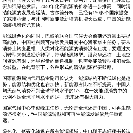
联合国气候大会将于11月30日在巴黎召开，此前多国已经表态
要加强绿色发展。2040年化石能源的价格进一步推高，同时清
洁能源的发展会延续。古尔德分析，已经有150多个国家提交
了减排承诺，与此同时新能源新增装机增长迅速，中国的新能
源装机增速尤其快。
能源绿色化的同时，巴黎的联合国气候大会前期还透露出要提
高能效。中国社科院可持续发展研究中心潘家华主任称，要从
消费上转变思维，人类对化石能源的消费没有止境，要通过文
明转型来倒逼经济转型，带动能源转型。潘家华还称，土地空
间资源有限，环境容量的倒逼机制，也需要能源转型和消费观
念转型。在此背景下，各种形式的清洁能源都要鼓励。
国家能源局油气司杨雷副司长认为，能源结构不断低碳化是趋
势，能源结构优化也在加快，新能源占比在不断提高。中国人
均天然气消费不到全球平均水平的1/3，在一次能源消费中的
比例不足全球平均水平的1/4，未来还有很大潜力。
国家气候中心李俊峰主任称，无论是全球还是中国，可再生能
源还很弱小，“中国能源转型和可再生能源发展依然任重道
远。”
绿色化、低碳化渗透在所有能源领域，中电联王志轩秘书长认