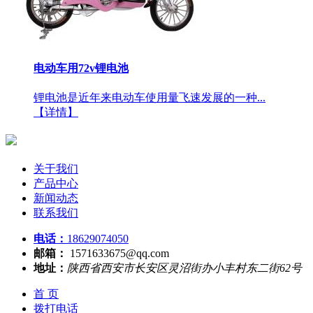
电动车用72v锂电池
锂电池是近年来电动车使用量飞速发展的一种...
【详情】
关于我们
产品中心
新闻动态
联系我们
电话：
18629074050
邮箱：
1571633675@qq.com
地址：
陕西省西安市长安区灵沼街办小丰村东二街62号
首 页
拨打电话