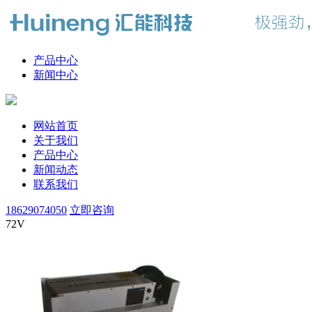
产品中心
新闻中心
网站首页
关于我们
产品中心
新闻动态
联系我们
18629074050
立即咨询
72V