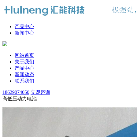
产品中心
新闻中心
网站首页
关于我们
产品中心
新闻动态
联系我们
18629074050
立即咨询
高低压动力电池