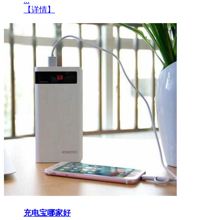
...
【详情】
充电宝哪家好