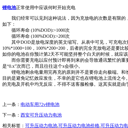
锂电池
正常使用中应该何时开始充电
我们经常可以见到这种说法，因为充放电的次数是有限的，
如下：
循环寿命 (10%DOD):>1000次
循环寿命 (100%DOD):>200次
其中DOD是放电深度的英文缩写。从表中可见，可充电次数和
10%*1000=100，100%*200=200，后者的完全
如你的电池在你预计第2天不可能坚持整个白天的时候，就应
而你需要充电以应付预计即将到来的会导致通讯繁忙的重要事
是“0.x”次而已，而且往往这个x会很小。
锂电池剩余电量用完再充的原则并不是要你走向极端。和长充
目的是避免记忆效应发生，不幸的是它也在锂电池上流传之今
的充电及开机中均无反应，不得不送客服检修。这其实就是由
上一条：
电动车用72v锂电池
下一条：
西安可升压动力电池
相关标签：
可升压动力电池
,
可升压动力电池价格
,
可升压动力电