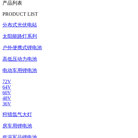
产品列表
PRODUCT LIST
分布式光伏电站
太阳能路灯系列
户外便携式锂电池
高低压动力电池
电动车用锂电池
72V
64V
60V
48V
36V
狩猎氙气大灯
房车用锂电池
低温军品锂电池