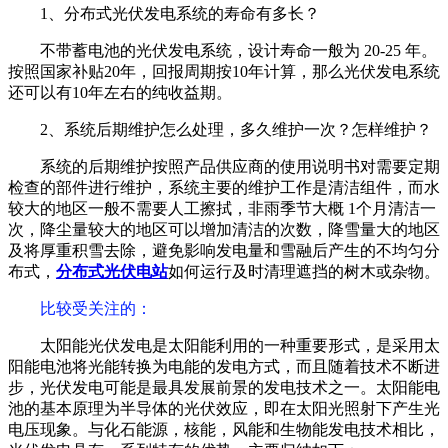
1、分布式光伏发电系统的寿命有多长？
不带蓄电池的光伏发电系统，设计寿命一般为 20-25 年。
按照国家补贴20年，回报周期按10年计算，那么光伏发电系统
还可以有10年左右的纯收益期。
2、系统后期维护怎么处理，多久维护一次？怎样维护？
系统的后期维护按照产品供应商的使用说明书对需要定期
检查的部件进行维护，系统主要的维护工作是清洁组件，而水
较大的地区一般不需要人工擦拭，非雨季节大概 1个月清洁一
次，降尘量较大的地区可以增加清洁的次数，降雪量大的地区
及将厚重积雪去除，避免影响发电量和雪融后产生的不均匀分
布式，
分布式光伏电站
如何运行及时清理遮挡的树木或杂物。
比较受关注的
：
太阳能光伏发电是太阳能利用的一种重要形式，是采用太
阳能电池将光能转换为电能的发电方式，而且随着技术不断进
步，光伏发电可能是最具发展前景的发电技术之一。太阳能电
池的基本原理为半导体的光伏效应，即在太阳光照射下产生光
电压现象。与化石能源，核能，风能和生物能发电技术相比，