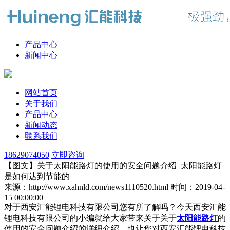
产品中心
新闻中心
网站首页
关于我们
产品中心
新闻动态
联系我们
18629074050
立即咨询
【图文】关于太阳能路灯的使用的安全问题介绍_太阳能路灯
是如何达到节能的
来源：http://www.xahnld.com/news1110520.html
时间：2019-04-
15 00:00:00
对于西安汇能锂电科技有限公司您有所了解吗？今天西安汇能
锂电科技有限公司的小编就给大家带来关于关于
太阳能路灯
的
使用的安全问题介绍的详细介绍，也让您对西安汇能锂电科技