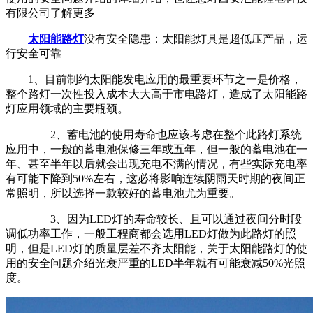
有限公司了解更多
太阳能路灯
没有安全隐患：太阳能灯具是超低压产品，运
行安全可靠
1、目前制约太阳能发电应用的最重要环节之一是价格，
整个路灯一次性投入成本大大高于市电路灯，造成了太阳能路
灯应用领域的主要瓶颈。
2、蓄电池的使用寿命也应该考虑在整个此路灯系统
应用中，一般的蓄电池保修三年或五年，但一般的蓄电池在一
年、甚至半年以后就会出现充电不满的情况，有些实际充电率
有可能下降到50%左右，这必将影响连续阴雨天时期的夜间正
常照明，所以选择一款较好的蓄电池尤为重要。
3、因为LED灯的寿命较长、且可以通过夜间分时段
调低功率工作，一般工程商都会选用LED灯做为此路灯的照
明，但是LED灯的质量层差不齐太阳能，关于太阳能路灯的使
用的安全问题介绍光衰严重的LED半年就有可能衰减50%光照
度。