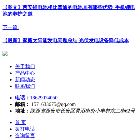
【图文】西安锂电池相比普通的电池具有哪些优势_手机锂电
池的养护之道
下一篇:
【最新】家庭太阳能发电问题总结 光伏发电设备降低成本
关于我们
产品中心
新闻动态
联系我们
电话：
18629074050
邮箱：
1571633675@qq.com
地址：
陕西省西安市长安区灵沼街办小丰村东二街62号
首 页
拨打电话
咨询留言