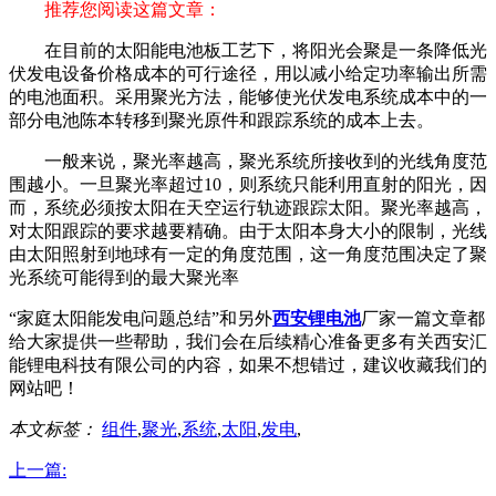
推荐您阅读这篇文章：
在目前的太阳能电池板工艺下，将阳光会聚是一条降低光
伏发电设备价格成本的可行途径，用以减小给定功率输出所需
的电池面积。采用聚光方法，能够使光伏发电系统成本中的一
部分电池陈本转移到聚光原件和跟踪系统的成本上去。
一般来说，聚光率越高，聚光系统所接收到的光线角度范
围越小。一旦聚光率超过10，则系统只能利用直射的阳光，因
而，系统必须按太阳在天空运行轨迹跟踪太阳。聚光率越高，
对太阳跟踪的要求越要精确。由于太阳本身大小的限制，光线
由太阳照射到地球有一定的角度范围，这一角度范围决定了聚
光系统可能得到的最大聚光率
“家庭太阳能发电问题总结”和另外
西安锂电池
厂家一篇文章都
给大家提供一些帮助，我们会在后续精心准备更多有关西安汇
能锂电科技有限公司的内容，如果不想错过，建议收藏我们的
网站吧！
本文标签：
组件
,
聚光
,
系统
,
太阳
,
发电
,
上一篇: