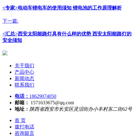
<专家>电动车锂电车的使用须知 锂电池的工作原理解析
下一篇:
<汇总>西安太阳能路灯具有什么样的优势 西安太阳能路灯的
安全须知
关于我们
产品中心
新闻动态
联系我们
电话：
18629074050
邮箱：
1571633675@qq.com
地址：
陕西省西安市长安区灵沼街办小丰村东二街62号
首 页
拨打电话
咨询留言