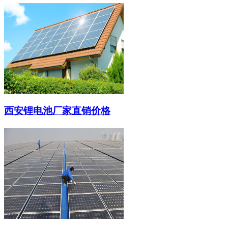
西安锂电池厂家直销价格