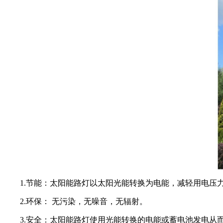
1.节能：太阳能路灯以太阳光能转换为电能，减轻用电压
2.环保： 无污染，无噪音，无辐射。
3.安全：太阳能路灯使用光能转换的电能或蓄电池发电从