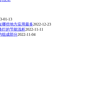
3-01-13
在哪些地方应用最多
2022-12-23
路灯的节能浅析
2022-11-11
的组成部分
2022-11-04