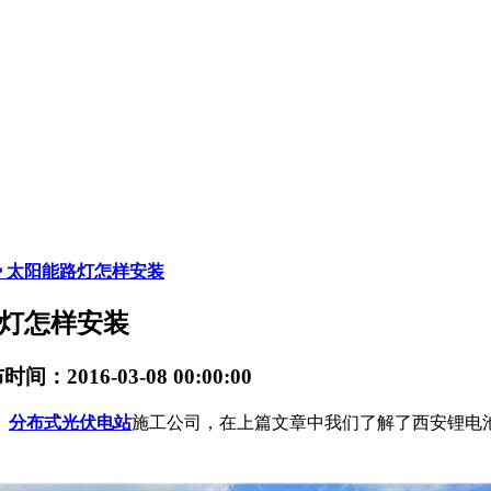
 太阳能路灯怎样安装
路灯怎样安装
间：2016-03-08 00:00:00
、
分布式光伏电站
施工公司，在上篇文章中我们了解了西安锂电