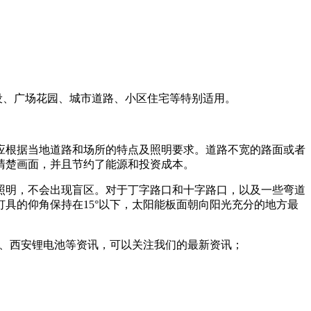
设、广场花园、城市道路、小区住宅等特别适用。
应根据当地道路和场所的特点及照明要求。道路不宽的路面或者
清楚画面，并且节约了能源和投资成本。
照明，不会出现盲区。对于丁字路口和十字路口，以及一些弯道
具的仰角保持在15°以下，太阳能板面朝向阳光充分的地方最
西、西安锂电池等资讯，可以关注我们的最新资讯；