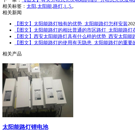
相关标签：
太阳
,
太阳能
,
路灯
,
1.
,
5.
,
相关新闻
【图文】太阳能路灯独有的优势_太阳能路灯怎样安装
202
【图文】太阳能路灯的相比普通的市区路灯_太阳能路灯
【图文】西安太阳能路灯具有什么样的优势_西安太阳能
【图文】太阳能路灯的使用有无隐患_太阳能路灯的重要
相关产品
太阳能路灯锂电池