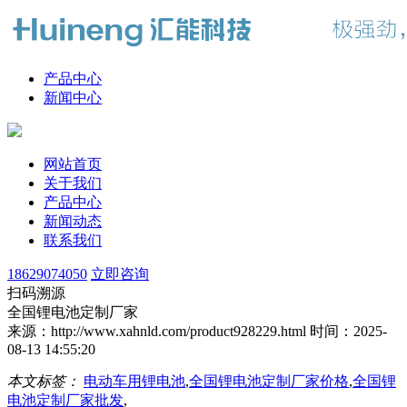
产品中心
新闻中心
网站首页
关于我们
产品中心
新闻动态
联系我们
18629074050
立即咨询
扫码溯源
全国锂电池定制厂家
来源：http://www.xahnld.com/product928229.html
时间：2025-
08-13 14:55:20
本文标签：
电动车用锂电池
,
全国锂电池定制厂家价格
,
全国锂
电池定制厂家批发
,