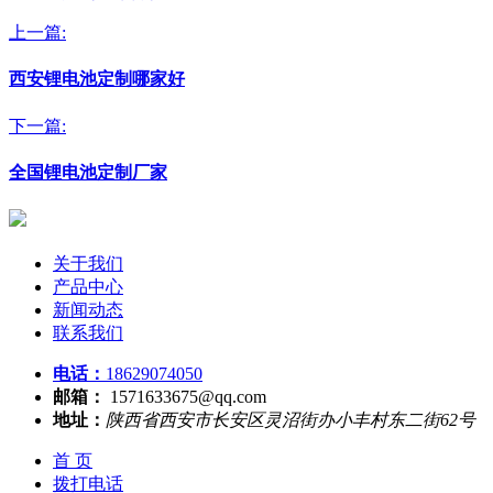
上一篇:
西安锂电池定制哪家好
下一篇:
全国锂电池定制厂家
关于我们
产品中心
新闻动态
联系我们
电话：
18629074050
邮箱：
1571633675@qq.com
地址：
陕西省西安市长安区灵沼街办小丰村东二街62号
首 页
拨打电话