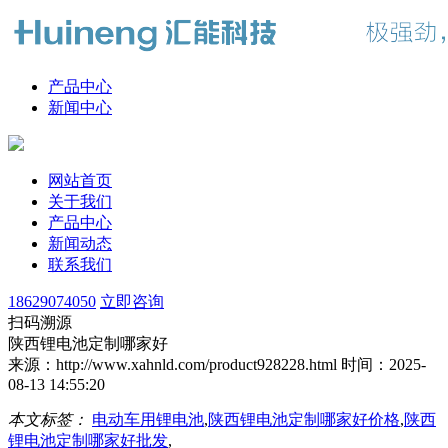
产品中心
新闻中心
网站首页
关于我们
产品中心
新闻动态
联系我们
18629074050
立即咨询
扫码溯源
陕西锂电池定制哪家好
来源：http://www.xahnld.com/product928228.html
时间：2025-
08-13 14:55:20
本文标签：
电动车用锂电池
,
陕西锂电池定制哪家好价格
,
陕西
锂电池定制哪家好批发
,