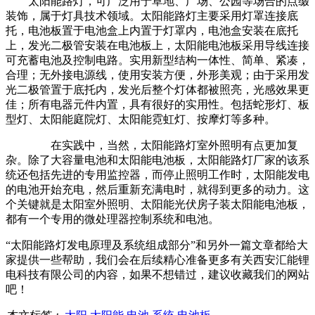
太阳能路灯，可广泛用于草地、广场、公园等场合的点缀
装饰，属于灯具技术领域。太阳能路灯主要采用灯罩连接底
托，电池板置于电池盒上内置于灯罩内，电池盒安装在底托
上，发光二极管安装在电池板上，太阳能电池板采用导线连接
可充蓄电池及控制电路。实用新型结构一体性、简单、紧凑，
合理；无外接电源线，使用安装方便，外形美观；由于采用发
光二极管置于底托内，发光后整个灯体都被照亮，光感效果更
佳；所有电器元件内置，具有很好的实用性。包括蛇形灯、板
型灯、太阳能庭院灯、太阳能霓虹灯、按摩灯等多种。
在实践中，当然，太阳能路灯室外照明有点更加复
杂。除了大容量电池和太阳能电池板，太阳能路灯厂家的该系
统还包括先进的专用监控器，而停止照明工作时，太阳能发电
的电池开始充电，然后重新充满电时，就得到更多的动力。这
个关键就是太阳室外照明、太阳能光伏房子装太阳能电池板，
都有一个专用的微处理器控制系统和电池。
“太阳能路灯发电原理及系统组成部分”和另外一篇文章都给大
家提供一些帮助，我们会在后续精心准备更多有关西安汇能锂
电科技有限公司的内容，如果不想错过，建议收藏我们的网站
吧！