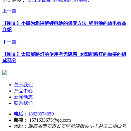
本文标签：
太阳
,
太阳能
,
电池
,
系统
,
电池板
,
上一篇:
【图文】小编为您讲解锂电池的保养方法_锂电池的放电效益
介绍
下一篇:
【图文】太阳能路灯的使用有无隐患_太阳能路灯的重要的组
成部分
关于我们
产品中心
新闻动态
联系我们
电话：
18629074050
邮箱：
1571633675@qq.com
地址：
陕西省西安市长安区灵沼街办小丰村东二街62号