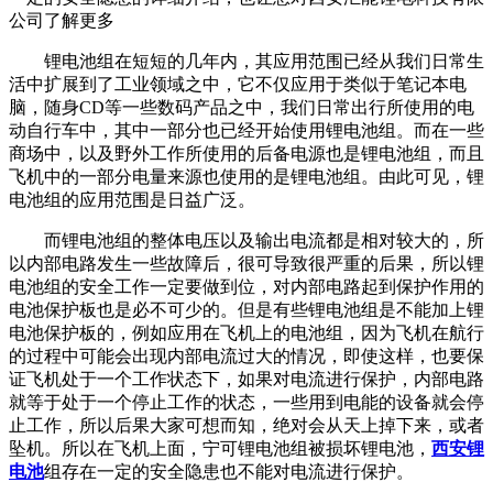
公司了解更多
锂电池组在短短的几年内，其应用范围已经从我们日常生
活中扩展到了工业领域之中，它不仅应用于类似于笔记本电
脑，随身CD等一些数码产品之中，我们日常出行所使用的电
动自行车中，其中一部分也已经开始使用锂电池组。而在一些
商场中，以及野外工作所使用的后备电源也是锂电池组，而且
飞机中的一部分电量来源也使用的是锂电池组。由此可见，锂
电池组的应用范围是日益广泛。
而锂电池组的整体电压以及输出电流都是相对较大的，所
以内部电路发生一些故障后，很可导致很严重的后果，所以锂
电池组的安全工作一定要做到位，对内部电路起到保护作用的
电池保护板也是必不可少的。但是有些锂电池组是不能加上锂
电池保护板的，例如应用在飞机上的电池组，因为飞机在航行
的过程中可能会出现内部电流过大的情况，即使这样，也要保
证飞机处于一个工作状态下，如果对电流进行保护，内部电路
就等于处于一个停止工作的状态，一些用到电能的设备就会停
止工作，所以后果大家可想而知，绝对会从天上掉下来，或者
坠机。所以在飞机上面，宁可锂电池组被损坏锂电池，
西安锂
电池
组存在一定的安全隐患也不能对电流进行保护。