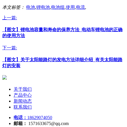
本文标签：
电池
,
锂电池
,
电池组
,
使用
,
电流
,
上一篇:
【图文】锂电池容量和寿命的保养方法_电动车锂电池的正确
的使用方法
下一篇:
【图文】关于太阳能路灯的发电方法详细介绍_有关太阳能路
灯的安装
关于我们
产品中心
新闻动态
联系我们
电话：
18629074050
邮箱：
1571633675@qq.com