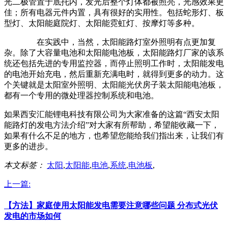
光二极管置于底托内，发光后整个灯体都被照亮，光感效果更
佳；所有电器元件内置，具有很好的实用性。包括蛇形灯、板
型灯、太阳能庭院灯、太阳能霓虹灯、按摩灯等多种。
在实践中，当然，太阳能路灯室外照明有点更加复
杂。除了大容量电池和太阳能电池板，太阳能路灯厂家的该系
统还包括先进的专用监控器，而停止照明工作时，太阳能发电
的电池开始充电，然后重新充满电时，就得到更多的动力。这
个关键就是太阳室外照明、太阳能光伏房子装太阳能电池板，
都有一个专用的微处理器控制系统和电池。
如果西安汇能锂电科技有限公司为大家准备的这篇“西安太阳
能路灯的发电方法介绍”对大家有所帮助，希望能收藏一下，
如果有什么不足的地方，也希望您能给我们指出来，让我们有
更多的进步。
本文标签：
太阳
,
太阳能
,
电池
,
系统
,
电池板
,
上一篇:
【方法】家庭使用太阳能发电需要注意哪些问题 分布式光伏
发电的市场如何