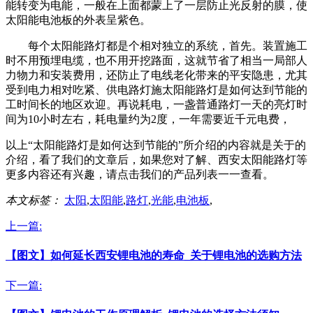
能转变为电能，一般在上面都蒙上了一层防止光反射的膜，使
太阳能电池板的外表呈紫色。
每个太阳能路灯都是个相对独立的系统，首先。装置施工
时不用预埋电缆，也不用开挖路面，这就节省了相当一局部人
力物力和安装费用，还防止了电线老化带来的平安隐患，尤其
受到电力相对吃紧、供电路灯施太阳能路灯是如何达到节能的
工时间长的地区欢迎。再说耗电，一盏普通路灯一天的亮灯时
间为10小时左右，耗电量约为2度，一年需要近千元电费，
以上“太阳能路灯是如何达到节能的”所介绍的内容就是关于的
介绍，看了我们的文章后，如果您对了解、西安太阳能路灯等
更多内容还有兴趣，请点击我们的产品列表一一查看。
本文标签：
太阳
,
太阳能
,
路灯
,
光能
,
电池板
,
上一篇:
【图文】如何延长西安锂电池的寿命_关于锂电池的选购方法
下一篇: