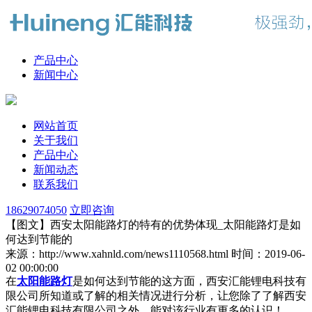
产品中心
新闻中心
网站首页
关于我们
产品中心
新闻动态
联系我们
18629074050
立即咨询
【图文】西安太阳能路灯的特有的优势体现_太阳能路灯是如
何达到节能的
来源：http://www.xahnld.com/news1110568.html
时间：2019-06-
02 00:00:00
在
太阳能路灯
是如何达到节能的这方面，西安汇能锂电科技有
限公司所知道或了解的相关情况进行分析，让您除了了解西安
汇能锂电科技有限公司之外，能对该行业有更多的认识！