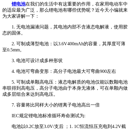
锂电池
在我们的生活中有这重要的作用，在家用电动车中
的适应最为广泛，那么锂电池有哪些优势呢？近今天小编就来
为大家讲解一下：
1. 无电池漏液问题，其电池内部不含液态电解液，使用胶
态的固体。
2. 可制成薄型电池：以3.6V400mAh的容量，其厚度可薄
至0.5mm。
3. 电池可设计成多种形状
4. 电池可弯曲变形：高分子电池最大可弯曲900左右
5. 可制成单颗高电压：液态电解质的电池仅能以数颗电池
串联得到高电压，高分子电池由于本身无液体，可在单颗内做
成多层组合来达到高电压。
7. 容量将比同样大小的锂离子电池高出一倍
IEC规定锂电池标准循环寿命测试为:
电池以0.2C放至3.0V/支后 ；1. 1C恒流恒压充电到4.2V截