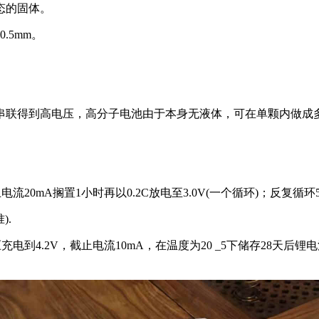
态的固体。
.5mm。
池串联得到高电压，高分子电池由于本身无液体，可在单颗内做成
V截止电流20mA搁置1小时再以0.2C放电至3.0V(一个循环)；反复
).
压充电到4.2V，截止电流10mA，在温度为20 _5下储存28天后锂