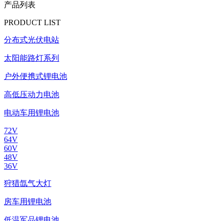
产品列表
PRODUCT LIST
分布式光伏电站
太阳能路灯系列
户外便携式锂电池
高低压动力电池
电动车用锂电池
72V
64V
60V
48V
36V
狩猎氙气大灯
房车用锂电池
低温军品锂电池