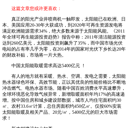
这篇文章您或许更喜欢：
真正的阳光产业井喷商机一触即发，太阳能已在欧洲、日
本、美国应用20-30年大获成功，到2020年可再生资源发电将
满足欧洲能源需求34%，绝大多数来源于太阳能风能。《2011
年全球可再生能源投资趋势》报告中称：2011年清洁能源投资
达到260亿美元，太阳能投资则飙升了35%，而中国市场光伏
电站的占有率几乎为零，在2014年的国家对光伏下乡长达20年
的财政补贴，市场将一片大热。
中国太阳能取暖需求高达5400亿元 ！
有人的地方就有采暖、热水、空调、发电之需要，太阳能
热水器绿色环保、高效节能，正以其优良的性能价格比不断地
冲击燃气、电热水器市场。随着中国百姓消费水平高速攀升，
全球环境恶化导致气候异常，新增取暖面积年均17%的高速递
增。按中国住房和城乡建设部数据，城市人均住宅面积约30
㎡、农村33.6㎡计算，总住房面积约450亿㎡。仅按60%安装
太阳能取暖及相关产品、20元/㎡，5400亿元的巨大市场需
求！