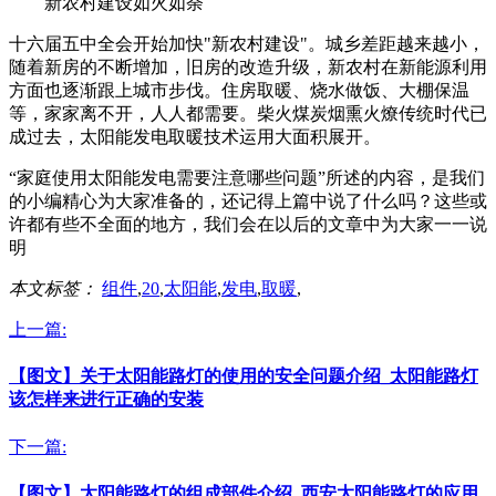
新农村建设如火如荼
十六届五中全会开始加快"新农村建设"。城乡差距越来越小，
随着新房的不断增加，旧房的改造升级，新农村在新能源利用
方面也逐渐跟上城市步伐。住房取暖、烧水做饭、大棚保温
等，家家离不开，人人都需要。柴火煤炭烟熏火燎传统时代已
成过去，太阳能发电取暖技术运用大面积展开。
“家庭使用太阳能发电需要注意哪些问题”所述的内容，是我们
的小编精心为大家准备的，还记得上篇中说了什么吗？这些或
许都有些不全面的地方，我们会在以后的文章中为大家一一说
明
本文标签：
组件
,
20
,
太阳能
,
发电
,
取暖
,
上一篇:
【图文】关于太阳能路灯的使用的安全问题介绍_太阳能路灯
该怎样来进行正确的安装
下一篇:
【图文】太阳能路灯的组成部件介绍_西安太阳能路灯的应用