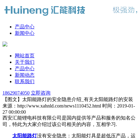
产品中心
新闻中心
网站首页
关于我们
产品中心
新闻动态
联系我们
18629074050
立即咨询
【图文】太阳能路灯的安全隐患介绍_有关太阳能路灯的安装
来源：http://www.xahnld.com/news1110452.html
时间：2019-01-
27 00:00:00
西安汇能锂电科技有限公司是国内提供等产品和服务的知名公
司，特此为大家介绍过该公司相关的内容，互相学习.
太阳能路灯
没有安全隐患：太阳能灯具是超低压产品，运