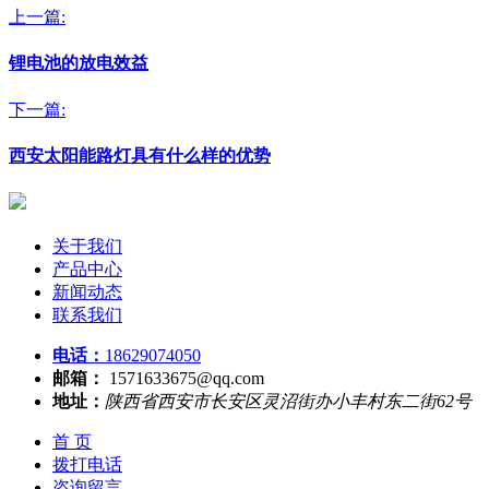
上一篇:
锂电池的放电效益
下一篇:
西安太阳能路灯具有什么样的优势
关于我们
产品中心
新闻动态
联系我们
电话：
18629074050
邮箱：
1571633675@qq.com
地址：
陕西省西安市长安区灵沼街办小丰村东二街62号
首 页
拨打电话
咨询留言