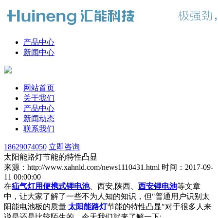
产品中心
新闻中心
网站首页
关于我们
产品中心
新闻动态
联系我们
18629074050
立即咨询
太阳能路灯节能的特性凸显
来源：http://www.xahnld.com/news1110431.html
时间：2017-09-
11 00:00:00
在
疝气灯用便携式锂电池
、西安,陕西、
西安锂电池
等文章
中，让大家了解了一些不为人知的知识，但"普通用户识别太
阳能电池板的质量
太阳能路灯
节能的特性凸显"对于很多人来
说是还是比较陌生的，今天我们就来了解一下: