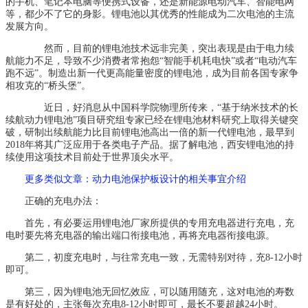
的手机、笔记本电脑等便携式设备，还是新能源电动汽车、智能电网
等，都少不了它的身影。锂电池以其优秀的性能成为二次电池的主流
发展方向。
然而，目前的锂电池技术远非完美，突出表现是由于电力续
航能力不足，导致不少消费者常抱怨“智能手机耗电快”或者“电动汽车
跑不远”。制造出新一代更高能量密度的锂电池，成为目前各国专家争
相攻克的“桥头堡”。
近日，好消息从中国科学院物理所传来，“基于纳米技术的长
续航动力锂电池”项目研究组专家已经在锂电池材料研究上取得关键突
破，研制出续航能力比目前锂电池高出一倍的新一代锂电池，最早到
2018年将其广泛应用于各类电子产品。据了解电池，西安锂电池的持
续使用这项技术目前处于世界顶尖水平。
更多类似文章
：动力电池保护板设计的相关事宜介绍
正确的充电办法：
首先，有必要运用锂电池厂家所提供的专用充电器进行充电，充
电时要先将充电器的输出端口衔接电池，再将充电器衔接电源。
第二，初度充电时，与往常充电一致，无需特别对待，充8-12小时
即可。
第三，因为锂电池无回忆效应，可以随用随充，这对电池的寿数
是有好处的，主张每次充电8-12小时即可，最长不要超越24小时。