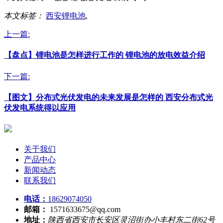
本文标签：
西安锂电池
,
上一篇:
【盘点】锂电池是怎样进行工作的 锂电池的放电效益介绍
下一篇:
【图文】分布式光伏发电的未来发展是怎样的 西安分布式光
伏发电系统得以应用
关于我们
产品中心
新闻动态
联系我们
电话：
18629074050
邮箱：
1571633675@qq.com
地址：
陕西省西安市长安区灵沼街办小丰村东二街62号