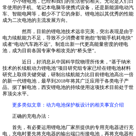
小小锂电池，已经和我们的生活密切相关。无论是人们日
常使用的手机、笔记本电脑等便携式设备，还是新能源电动汽
车、智能电网等，都少不了它的身影。锂电池以其优秀的性能
成为二次电池的主流发展方向。
然而，目前的锂电池技术远非完美，突出表现是由于
电力续航能力不足，导致不少消费者常抱怨“智能手机耗电快”
或者“电动汽车跑不远”。制造出新一代更高能量密度的锂电
池，成为目前各国专家争相攻克的“桥头堡”。
近日，好消息从中国科学院物理所传来，“基于纳米
技术的长续航动力锂电池”项目研究组专家已经在锂电池材料
研究上取得关键突破，研制出续航能力比目前锂电池高出一倍
的新一代锂电池，最早到2018年将其广泛应用于各类电子产
品。据了解电池，西安锂电池的持续使用这项技术目前处于世
界顶尖水平。
更多类似文章
：动力电池保护板设计的相关事宜介绍
正确的充电办法：
首先，有必要运用锂电池厂家所提供的专用充电器进行充
电，充电时要先将充电器的输出端口衔接电池，再将充电器衔