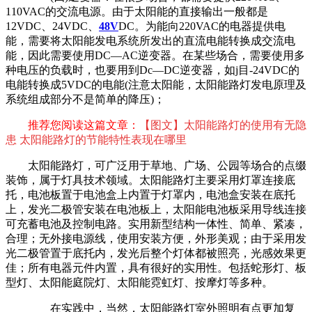
110VAC的交流电源。由于太阳能的直接输出一般都是
12VDC、24VDC、
48V
DC。为能向220VAC的电器提供电
能，需要将太阳能发电系统所发出的直流电能转换成交流电
能，因此需要使用DC—AC逆变器。在某些场合，需要使用多
种电压的负载时，也要用到Dc—DC逆变器，如j目-24VDC的
电能转换成5VDC的电能(注意太阳能，太阳能路灯发电原理及
系统组成部分不是简单的降压)；
推荐您阅读这篇文章：
【图文】太阳能路灯的使用有无隐
患 太阳能路灯的节能特性表现在哪里
太阳能路灯，可广泛用于草地、广场、公园等场合的点缀
装饰，属于灯具技术领域。太阳能路灯主要采用灯罩连接底
托，电池板置于电池盒上内置于灯罩内，电池盒安装在底托
上，发光二极管安装在电池板上，太阳能电池板采用导线连接
可充蓄电池及控制电路。实用新型结构一体性、简单、紧凑，
合理；无外接电源线，使用安装方便，外形美观；由于采用发
光二极管置于底托内，发光后整个灯体都被照亮，光感效果更
佳；所有电器元件内置，具有很好的实用性。包括蛇形灯、板
型灯、太阳能庭院灯、太阳能霓虹灯、按摩灯等多种。
在实践中，当然，太阳能路灯室外照明有点更加复