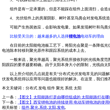
组件是有一定承重的，但是不能踩在组件上面清扫，会造
4、光伏组件上的房屋阴影、树叶甚至鸟粪会对发电系统
可能产生热斑效应，会影响发电量。如果发现树叶和鸟粪
比较受关注的
：越来越多的人选择
锂电池
电动车的理由
在目前的太阳能电池板工艺下，将阳光会聚是一条降低光
电池陈本转移到聚光原件和跟踪系统的成本上去。
一般来说，聚光率越高，聚光系统所接收到的光线角度范
阳跟踪的要求越要精确。由于太阳本身大小的限制，光线由太
以上所介绍的几点就是有关“分布式光伏发电常见的问题解
伏发电系统得以应用等问题也能很好的解决。在这里，我们推荐
本文关键词：
分布式 发电 组件 聚光 系统 太阳
上一条：
【图文】太阳能路灯是由哪些组成的 太阳能路灯在哪
下一条：
【图文】西安锂电池的持续使用 电动车锂电池的使用
相关标签：
组件
,
聚光
,
系统
,
太阳
,
发电
,