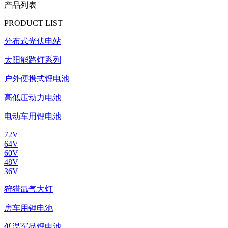
产品列表
PRODUCT LIST
分布式光伏电站
太阳能路灯系列
户外便携式锂电池
高低压动力电池
电动车用锂电池
72V
64V
60V
48V
36V
狩猎氙气大灯
房车用锂电池
低温军品锂电池