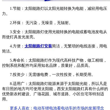
1.节能：太阳能路灯以太阳光能转换为电能，减轻用电压
力。
2.环保： 无污染，无噪音，无辐射。
3.安全：太阳能路灯使用光能转换的电能或蓄电池发电从
而使灯具发光发亮。
4.方便：
太阳能路灯安装
简洁，无繁琐的电线连接，用电
简洁。
5.寿命长：太阳能路灯作为现代高科技产物，做工精细，
控制系统和配件均采用知名品牌，质量好，品质高。
7.投资少：无需缴电费，一次性投资，长期受用。
8.适用广：太阳能路灯能源来源于太阳能光能，所以凡是
有日照的地方均可使用太阳能，西安太阳能路灯具有什么样的
优势新农村建设、广场花园、城市道路、小区住宅等特别适
用。
更多人喜欢：电动车锂电池看电动车的市场的发展理念