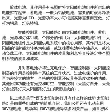
胶体电池。其作用是有光照时将太阳能电池组件所供出的
电能贮存起来，蓄电池：一般为铅酸电池。需要的时候再释放
出来。光源为LED，光源功率大小可根据实际需要而定做。灯
杆为钢质，灯头铸铝。
智能控制器，太阳能路灯由太阳能电池组件。蓄电
池，光源和灯体组成。个部分的作用为：太阳能电池组件：太
阳能电池组件是太阳能供电系统中的核心局部。其作用是将太
阳能的辐射能力转换为电能，或送往蓄电池中存储起来，或推
动负载工作。太阳能电池组件的质量和利息将直接决定整个照
明系统的质量和成本。
并对蓄电池祈祷过充电保护，智能控制器：太阳能控
制器的作用是控制整个系统的工作状态。过放电保护的作用。
再为差较大的地方，合格的控制器还应具备温度弥补的功能。
其他附加功能还有光控和时空，智能控制（天黑灯自开，天亮
灯自熄路灯灭太阳能路灯是由哪些组成的）。
以上就是关于“西安太阳能路灯具有什么样的优势 太阳能
路灯是由哪些组成的”的简单介绍，我们公司还有电动车用
36V锂电池、电动车用36V锂电池等诸多相关产品，如果您比