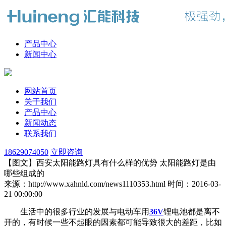
产品中心
新闻中心
网站首页
关于我们
产品中心
新闻动态
联系我们
18629074050
立即咨询
【图文】西安太阳能路灯具有什么样的优势 太阳能路灯是由
哪些组成的
来源：http://www.xahnld.com/news1110353.html
时间：2016-03-
21 00:00:00
生活中的很多行业的发展与电动车用
36V
锂电池都是离不
开的，有时候一些不起眼的因素都可能导致很大的差距，比如