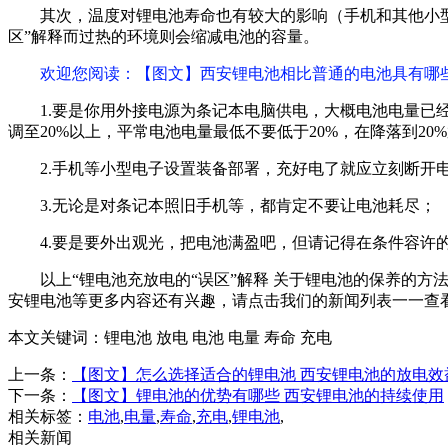
其次，温度对锂电池寿命也有较大的影响（手机和其他小
区”解释而过热的环境则会缩减电池的容量。
欢迎您阅读
：【图文】西安锂电池相比普通的电池具有哪
1.要是你用外接电源为条记本电脑供电，大概电池电量已
调至20%以上，平常电池电量最低不要低于20%，在降落到20
2.手机等小型电子设置装备部署，充好电了就应立刻断开
3.无论是对条记本照旧手机等，都肯定不要让电池耗尽；
4.要是要外出观光，把电池满盈吧，但请记得在条件容许
以上“锂电池充放电的“误区”解释 关于锂电池的保养的方
安锂电池等更多内容还有兴趣，请点击我们的新闻列表一一查
本文关键词：
锂电池 放电 电池 电量 寿命 充电
上一条：
【图文】怎么选择适合的锂电池 西安锂电池的放电效
下一条：
【图文】锂电池的优势有哪些 西安锂电池的持续使用
相关标签：
电池
,
电量
,
寿命
,
充电
,
锂电池
,
相关新闻