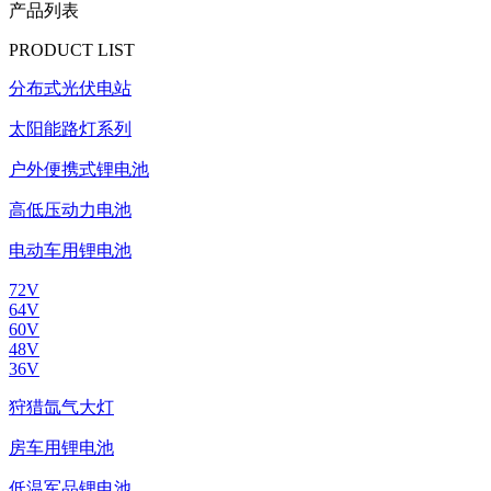
产品列表
PRODUCT LIST
分布式光伏电站
太阳能路灯系列
户外便携式锂电池
高低压动力电池
电动车用锂电池
72V
64V
60V
48V
36V
狩猎氙气大灯
房车用锂电池
低温军品锂电池