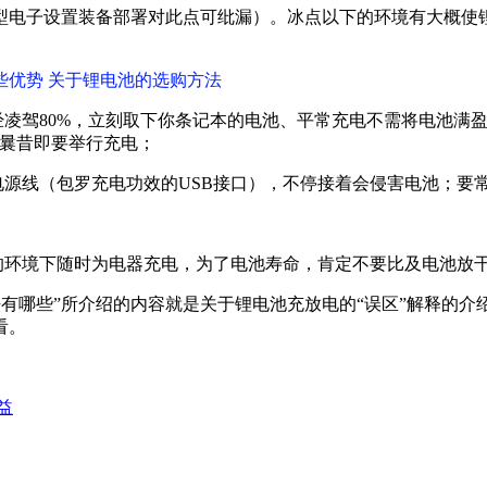
型电子设置装备部署对此点可纰漏）。冰点以下的环境有大概使
些优势 关于锂电池的选购方法
经凌驾80%，立刻取下你条记本的电池、平常充电不需将电池满
%曩昔即要举行充电；
电源线（包罗充电功效的USB接口），不停接着会侵害电池；要
的环境下随时为电器充电，为了电池寿命，肯定不要比及电池放
法有哪些”所介绍的内容就是关于锂电池充放电的“误区”解释的
看。
益