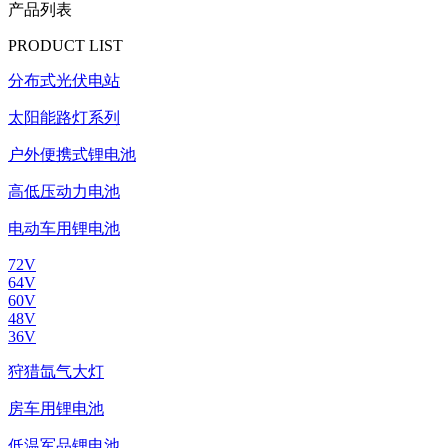
产品列表
PRODUCT LIST
分布式光伏电站
太阳能路灯系列
户外便携式锂电池
高低压动力电池
电动车用锂电池
72V
64V
60V
48V
36V
狩猎氙气大灯
房车用锂电池
低温军品锂电池