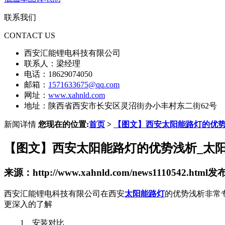
联系我们
CONTACT US
西安汇能锂电科技有限公司
联系人：梁经理
电话：18629074050
邮箱：
1571633675@qq.com
网址：
www.xahnld.com
地址：陕西省西安市长安区灵沼街办小丰村东二街62号
新闻详情
您现在的位置:
首页
>
【图文】西安太阳能路灯的优势
【图文】西安太阳能路灯的优势浅析_太
来源：http://www.xahnld.com/news1110542.html
发布时
西安汇能锂电科技有限公司在西安
太阳能路灯
的优势浅析非常
更深入的了解
1、安装对比