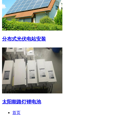
分布式光伏电站安装
太阳能路灯锂电池
首页