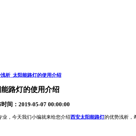
浅析_太阳能路灯的使用介绍
阳能路灯的使用介绍
间：2019-05-07 00:00:00
专业，今天我们小编就来给您介绍
西安太阳能路灯
的优势浅析，