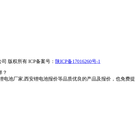
 版权所有 ICP备案号：
陕ICP备17016260号-1
样？
锂电池厂家,西安锂电池报价等品质优良的产品及报价，也免费提供