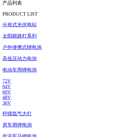
产品列表
PRODUCT LIST
分布式光伏电站
太阳能路灯系列
户外便携式锂电池
高低压动力电池
电动车用锂电池
72V
64V
60V
48V
36V
狩猎氙气大灯
房车用锂电池
低温军品锂电池