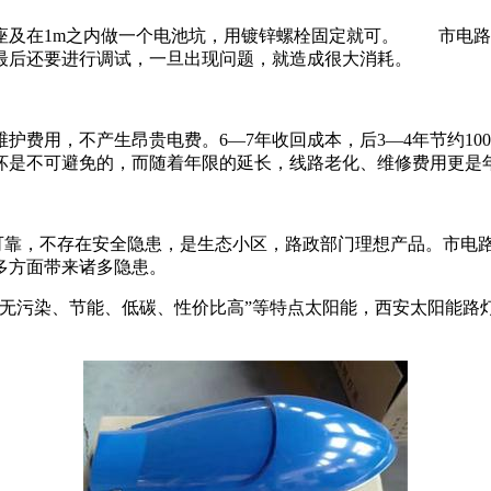
座及在1m之内做一个电池坑，用镀锌螺栓固定就可。 市电路
最后还要进行调试，一旦出现问题，就造成很大消耗。
护费用，不产生昂贵电费。6—7年收回成本，后3—4年节约1
坏是不可避免的，而随着年限的延长，线路老化、维修费用更是
行可靠，不存在安全隐患，是生态小区，路政部门理想产品。市
多方面带来诸多隐患。
保无污染、节能、低碳、性价比高”等特点太阳能，西安太阳能路
。