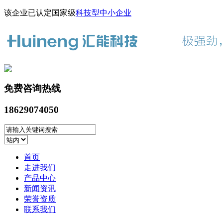
该企业已认定国家级
科技型中小企业
免费咨询热线
18629074050
首页
走进我们
产品中心
新闻资讯
荣誉资质
联系我们